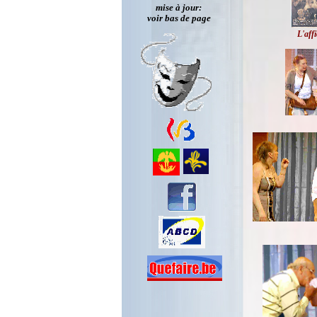
mise à jour:
voir bas de page
L'aff