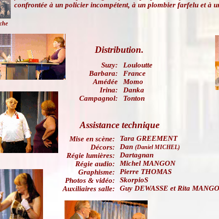
confrontée à un policier incompétent, à un plombier farfelu et à u
iche
Distribution.
Suzy:
Louloutte
Barbara:
France
Amédée
Momo
Irina:
Danka
Campagnol:
Tonton
Assistance technique
Tara GREEMENT
Mise en scène:
Dan
Décors:
(Daniel MICHEL)
Dartagnan
Régie lumières:
Michel MANGON
Régie audio:
Pierre THOMAS
Graphisme:
SkorpioS
Photos & vidéo:
Guy DEWASSE et Rita MANG
Auxiliaires salle: